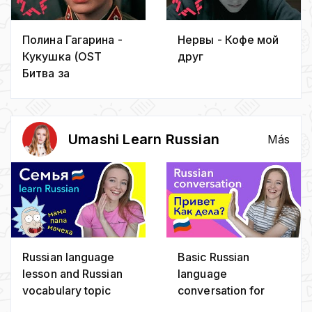
Полина Гагарина -
Нервы - Кофе мой
Кукушка (OST
друг
Битва за
Севастополь)
Umashi Learn Russian
Más
Russian language
Basic Russian
lesson and Russian
language
vocabulary topic
conversation for
FAMILY
beginners and