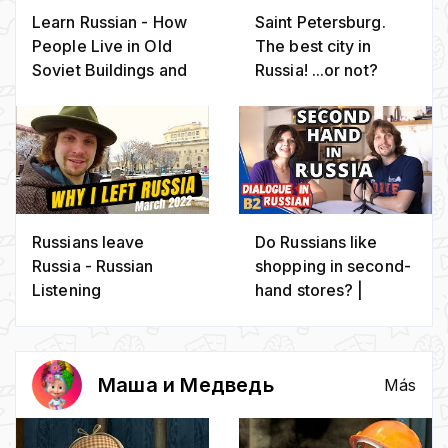
Learn Russian - How
Saint Petersburg.
People Live in Old
The best city in
Soviet Buildings and
Russia! ...or not?
Districts
(Vlog 27)
(Khrushchyovka)
Russians leave
Do Russians like
Russia - Russian
shopping in second-
Listening
hand stores? |
Comprehension
Advanced
Conversation in
Russian
Маша и Медведь
Más