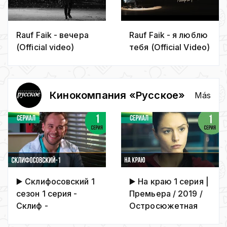
Rauf Faik - вечера
Rauf Faik - я люблю
(Official video)
тебя (Official Video)
Кинокомпания «Русское»
Más
▶️ Склифосовский 1
▶️ На краю 1 серия |
сезон 1 серия -
Премьера / 2019 /
Склиф -
Остросюжетная
Мелодрама |
драма