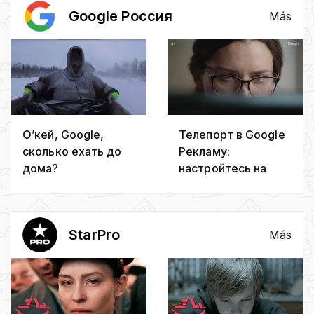
Google Россия
Más
О’кей, Google,
Телепорт в Google
сколько ехать до
Рекламу:
дома?
настройтесь на
новых клиентов
StarPro
Más