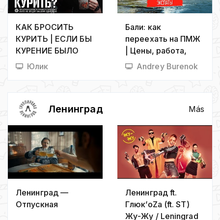
КАК БРОСИТЬ
Бали: как
КУРИТЬ | ЕСЛИ БЫ
переехать на ПМЖ
КУРЕНИЕ БЫЛО
| Цены, работа,
ЧЕЛОВЕКОМ
жильё и отдых
Юлик
Andrey Burenok
Ленинград
Más
Ленинград —
Ленинград ft.
Отпускная
Глюк’oZa (ft. ST)
Жу-Жу / Leningrad