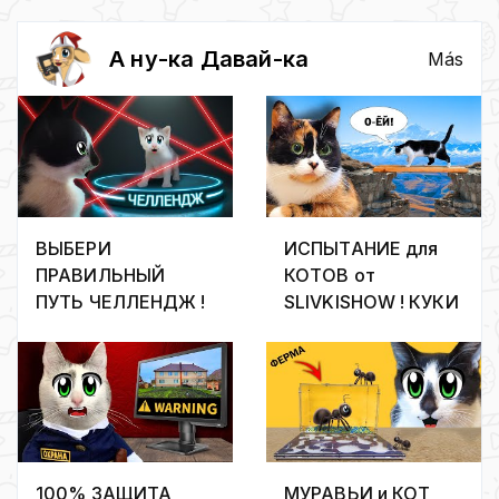
Фильмы и сериалы
- Русские
А ну-ка Давай-ка
Más
мелодрамы
ВЫБЕРИ
ИСПЫТАНИЕ для
ПРАВИЛЬНЫЙ
КОТОВ от
ПУТЬ ЧЕЛЛЕНДЖ !
SLIVKISHOW ! КУКИ
ГИГАНТСКАЯ ИГРА
против кота
для СМЕШНЫХ
МАЛЫША
КОТОВ
100% ЗАЩИТА
МУРАВЬИ и КОТ