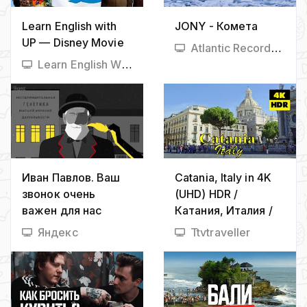
Learn English with
JONY - Комета
UP — Disney Movie
Atlantic Records Russia
Learn English With TV Series
Иван Павлов. Ваш
Catania, Italy in 4K
звонок очень
(UHD) HDR /
важен для нас
Катания, Италия /
Catania, Italia
Яндекс
Ttvtraveller