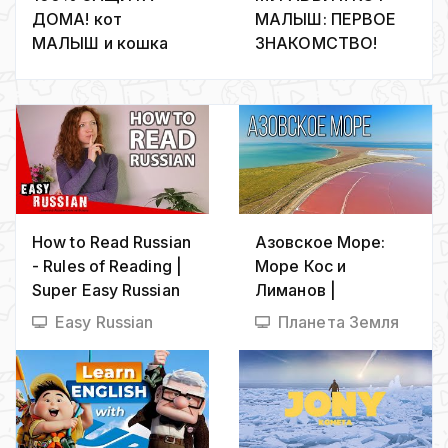
ДОМА! кот
МАЛЫШ: ПЕРВОЕ
МАЛЫШ и кошка
ЗНАКОМСТВО!
МУРКА СЛЕДЯТ за
БЕСКОНЕЧНАЯ
ДВОРОМ 24 ЧАСА!
ФЕРМА МУРАВЬЕВ
**СПАСЕНИЕ
ОГОРОДА**
How to Read Russian
Азовское Море:
- Rules of Reading |
Море Кос и
Super Easy Russian
Лиманов |
10 (24 Part 2)
Интересные факты
Easy Russian
Планета Земля
про Азовское море