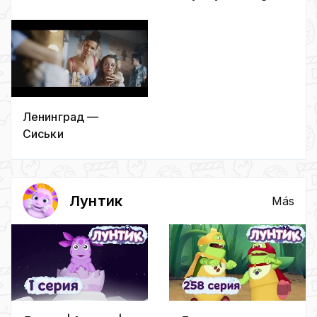
ft. Gluk’oZа (ft. ST)
Ju-Ju
Ленинград —
Сиськи
Лунтик
Más