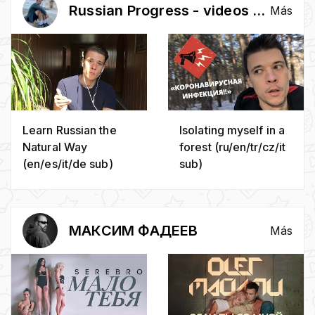
Russian Progress - videos w/ subs to learn Russian
Más
Learn Russian the
Isolating myself in a
Natural Way
forest (ru/en/tr/cz/it
(en/es/it/de sub)
sub)
МАКСИМ ФАДЕЕВ
Más