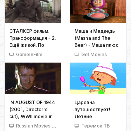
Говорухина
СТАЛКЕР фильм.
Маша и Медведь
Трансформация - 2.
(Masha and The
Ещё живой. По
Bear) - Маша плюс
мотивам игры.
каша (17 Серия)
GameInFilm
Get Movies
IN AUGUST OF 1944
Царевна
(2001, Director's
путешествует!
сut), WWII movie in
Летние
Russian with English
приключения -
Russian Movies With English Subtitles
Теремок ТВ
and Russian subtitles
Жила-была