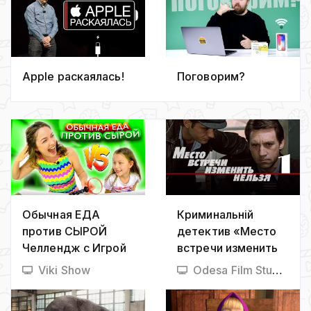
Apple раскаялась!
Поговорим?
Обычная ЕДА
Криминальній
против СЫРОЙ
детектив «Место
Челлендж с Игрой
встречи изменить
Пати РУССКАЯ
нельзя» (1979) 1-я
Viki Show
Odesa Film Studio
РУЛЕТКА / Вики
серия, фильм
Шоу
Станислава