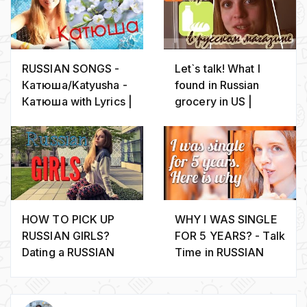
RUSSIAN SONGS -
Let`s talk! What I
Катюша/Katyusha -
found in Russian
Катюша with Lyrics |
grocery in US |
ENG CC
INTERMEDIATE
Level | ENG CC
HOW TO PICK UP
WHY I WAS SINGLE
RUSSIAN GIRLS?
FOR 5 YEARS? - Talk
Dating a RUSSIAN
Time in RUSSIAN
GIRL!