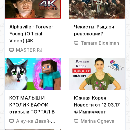
Alphaville - Forever
Чекисты. Рыцари
Young (Official
революции?
Video) [4K
Tamara Eidelman
Remastered]
MASTER RJ
КОТ МАЛЫШ И
Южная Корея
КРОЛИК БАФФИ
Новости от 12.03.17
открыли ПОРТАЛ В
☯ Импичмент
МАЙНКРАФТ!
президента +
А ну-ка Давай-ка
Marina Ogneva
ЧЕЛЛЕНДЖ
Санкции Китая +