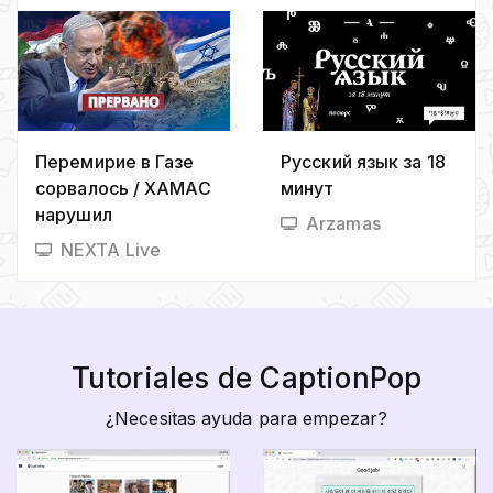
Царевна -
Мультфильмы для
детей
Перемирие в Газе
Русский язык за 18
сорвалось / ХАМАС
минут
нарушил
Arzamas
"оперативную
NEXTA Live
паузу"
Tutoriales de CaptionPop
¿Necesitas ayuda para empezar?